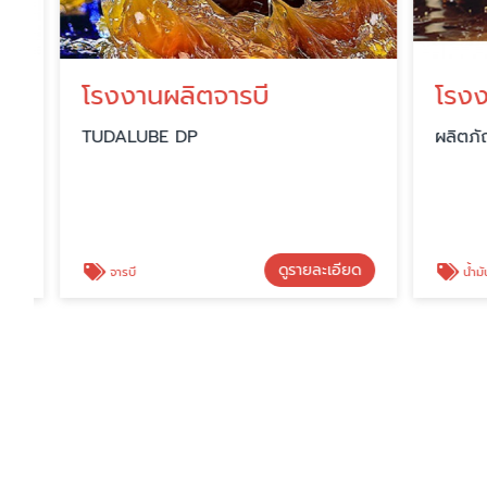
โรงงานผลิตจารบี
TUDALUBE DP
ผลิตภัณฑ์น
ดูรายละเอียด
จารบี
น้ำมันหล่อลื