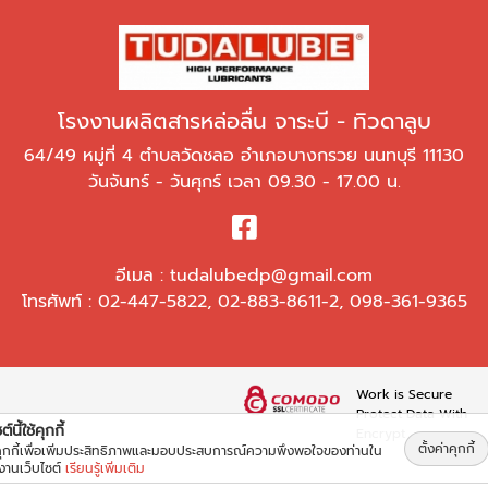
โรงงานผลิตสารหล่อลื่น จาระบี - ทิวดาลูบ
64/49 หมู่ที่ 4 ตำบลวัดชลอ อำเภอบางกรวย นนทบุรี 11130
วันจันทร์ - วันศุกร์ เวลา 09.30 - 17.00 น.
อีเมล :
tudalubedp@gmail.com
โทรศัพท์ :
02-447-5822
,
02-883-8611-2
,
098-361-9365
Work is Secure
Protect Data With
์นี้ใช้คุกกี้
Encrypt
ตั้งค่าคุกกี้
้คุกกี้เพื่อเพิ่มประสิทธิภาพและมอบประสบการณ์ความพึงพอใจของท่านใน
้งานเว็บไซต์
เรียนรู้เพิ่มเติม