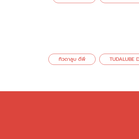
ทิวดาลูบ ดีพี
TUDALUBE 