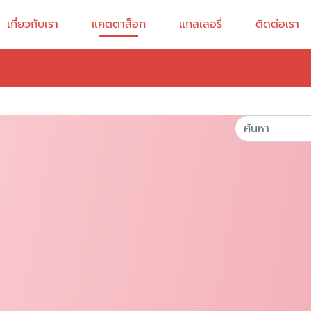
เกี่ยวกับเรา
แคตตาล็อก
แกลเลอรี่
ติดต่อเรา