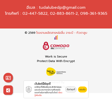
อีเมล :
tudalubedp@gmail.com
โทรศัพท์ :
02-447-5822
,
02-883-8611-2
,
098-361-9365
© 2569
โรงงานผลิตสารหล่อลื่น จาระบี - ทิวดาลูบ
Work is Secure
Protect Data With Encrypt
Powered By
เว็บไซต์นี้ใช้คุกกี้
Thailand YellowPages
เราใช้คุกกี้เพื่อเพิ่มประสิทธิภาพและ
ตั้งค่าคุกกี้
ยอมรับ
มอบประสบการณ์ความพึงพอใจ
ของท่านในการใช้งานเว็บไซต์
เรียน
รู้เพิ่มเติม